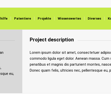
hilfe
Patentiere
Projekte
Wissenswertes
Diverses
K
Project description
ean
Lorem ipsum dolor sit amet, consectetuer adipisc
commodo ligula eget dolor. Aenean massa. Cum 
penatibus et magnis dis parturient montes, nasce
,
Donec quam felis, ultricies nec, pellentesque eu, 
esque eu,