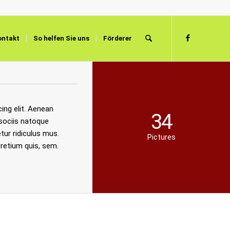
ontakt
So helfen Sie uns
Förderer
ing elit. Aenean
34
sociis natoque
tur ridiculus mus.
Pictures
pretium quis, sem.